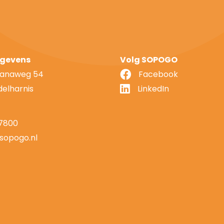
gevens
Volg SOPOGO
lianaweg 54
Facebook
delharnis
LinkedIn
7800
sopogo.nl