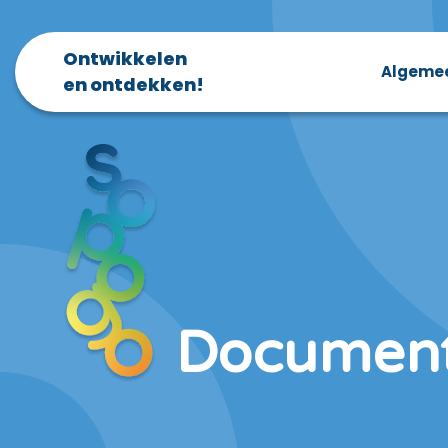
Ontwikkelen
Algeme
en ontdekken!
Documen